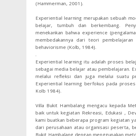
(Hammerman, 2001).
Experiential learning merupakan sebuah mod
belajar, tumbuh dan berkembang. Penyeb
menekankan bahwa experience (pengalama
membedakannya dari teori pembelajaran l
behaviorisme (Kolb, 1984).
.
Experiential learning itu adalah proses b
sebagai media belajar atau pembelajaran. Ex
melalui refleksi dan juga melalui suatu
Experiential learning berfokus pada proses
Kolb 1984).
Villa Bukit Hambalang mengacu kepada Meto
baik untuk kegiatan Rekreasi, Edukasi , D
kami buatkan beberapa program kegiatan ya
dari perusahaan atau organisasi peserta, b
Bukit Hambalang dengan menggunakan metod