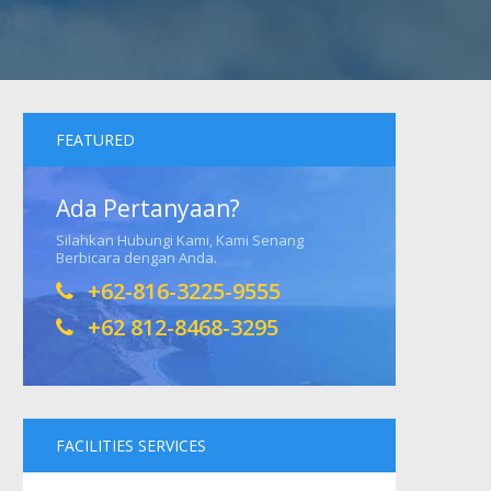
FEATURED
Ada Pertanyaan?
Silahkan Hubungi Kami, Kami Senang
Berbicara dengan Anda.
+62-816-3225-9555
+62 812-8468-3295
FACILITIES SERVICES