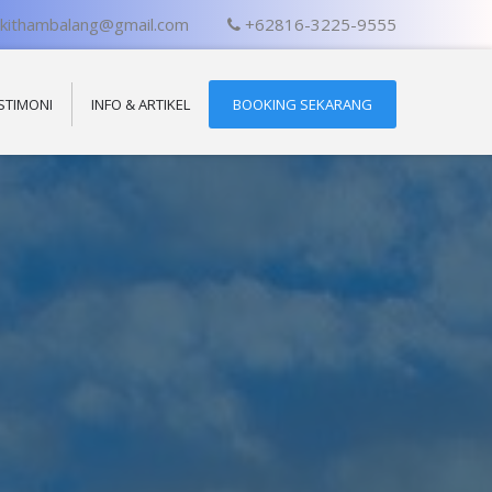
ukithambalang@gmail.com
+62816-3225-9555
STIMONI
INFO & ARTIKEL
BOOKING SEKARANG