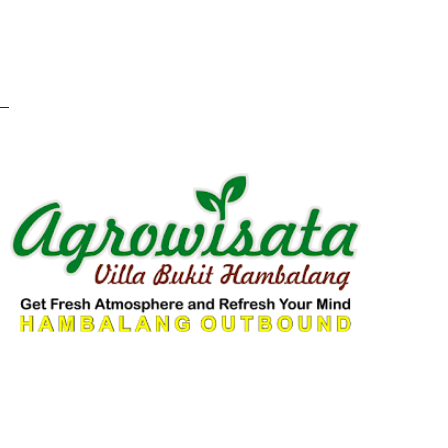
Tempatnya luas parkiran luas, banyak tempat datar cocok 
juga banyak, untuk 1 lokasi bisa cukup 150-250 orang terd
nyaman untuk acara untuk banyak orang jadi ga pengap. Te
kumpul-kumpul tersedia api unggunnya juga. Ooohh iyaa ya
warung makanan cukup untuk ganjel - ganjel perut, ada wis
sendiri tapi jangan lupa lapor dulu sama petugasnya 😁. A
aspal dan mudah dijangkau sesuai dengan google maps, na
oleh kendaraan umum, mungkin untuk mobil online masih bi