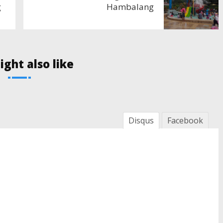
g
Hambalang
ght also like
Disqus
Facebook