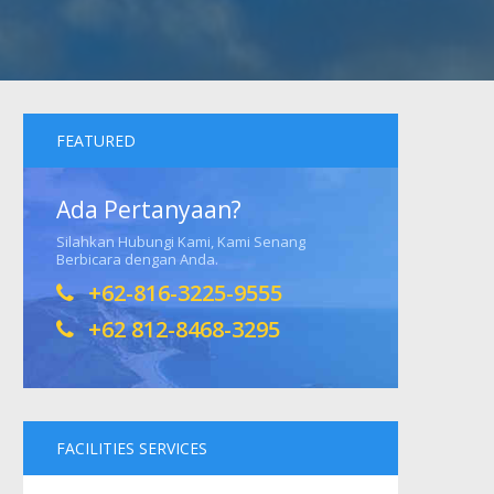
FEATURED
Ada Pertanyaan?
Silahkan Hubungi Kami, Kami Senang
Berbicara dengan Anda.
+62-816-3225-9555
+62 812-8468-3295
FACILITIES SERVICES