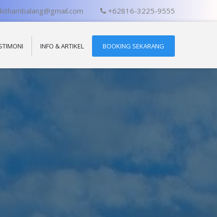
ukithambalang@gmail.com
+62816-3225-9555
STIMONI
INFO & ARTIKEL
BOOKING SEKARANG