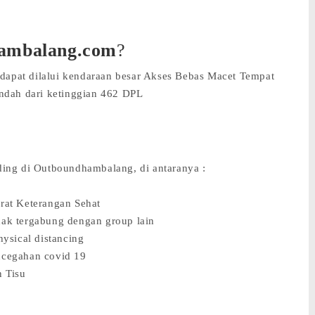
ambalang.com
?
t dapat dilalui kendaraan besar Akses Bebas Macet Tempat
dah dari ketinggian 462 DPL
ding di Outboundhambalang, di antaranya :
urat Keterangan Sehat
dak tergabung dengan group lain
hysical distancing
ncegahan covid 19
n Tisu